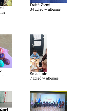
Dzień Ziemi
mi
34 zdjęć w albumie
umie
6
Śniadanie
umie
7 zdjęć w albumie
ożnej