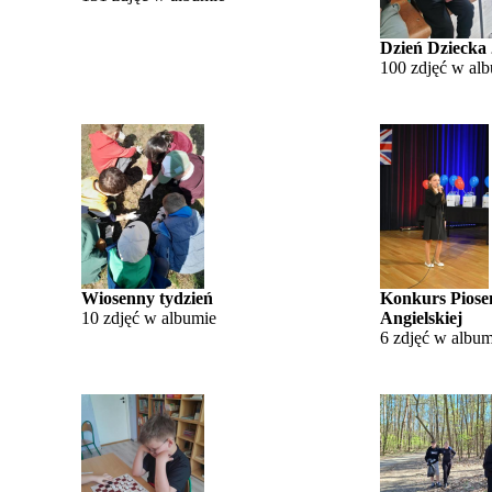
Dzień Dziecka
100 zdjęć w al
Wiosenny tydzień
Konkurs Piose
10 zdjęć w albumie
Angielskiej
6 zdjęć w album