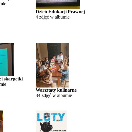
umie
Dzień Edukacji Prawnej
4 zdjęć w albumie
j skarpetki
umie
Warsztaty kulinarne
34 zdjęć w albumie