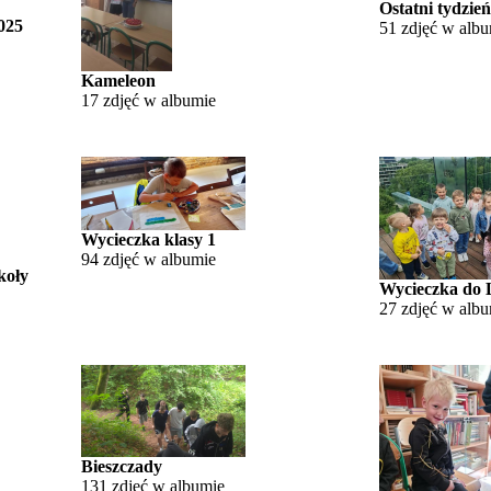
Ostatni tydzień
025
51 zdjęć w alb
Kameleon
17 zdjęć w albumie
Wycieczka klasy 1
94 zdjęć w albumie
koły
Wycieczka do 
27 zdjęć w alb
Bieszczady
131 zdjęć w albumie