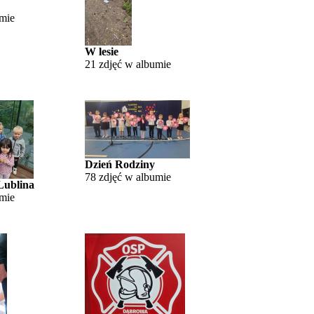
umie
W lesie
21 zdjęć w albumie
Dzień Rodziny
78 zdjęć w albumie
Lublina
umie