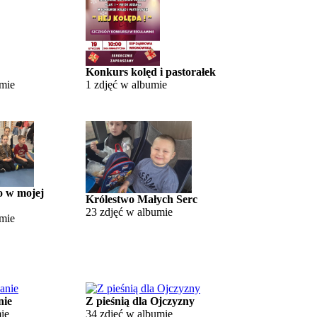
Konkurs kolęd i pastorałek
umie
1 zdjęć w albumie
o w mojej
Królestwo Małych Serc
23 zdjęć w albumie
umie
nie
Z pieśnią dla Ojczyzny
ie
34 zdjęć w albumie