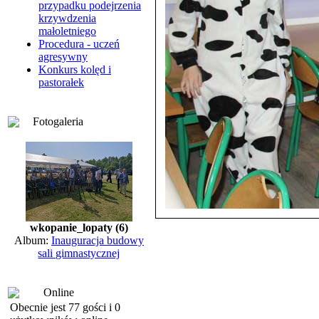
przypadku podejrzenia
krzywdzenia
małoletniego
Procedura - uczeń
agresywny
Konkurs kolęd i
pastorałek
Fotogaleria
wkopanie_lopaty (6)
Album:
Inauguracja budowy
sali gimnastycznej
Online
Obecnie jest 77 gości i 0