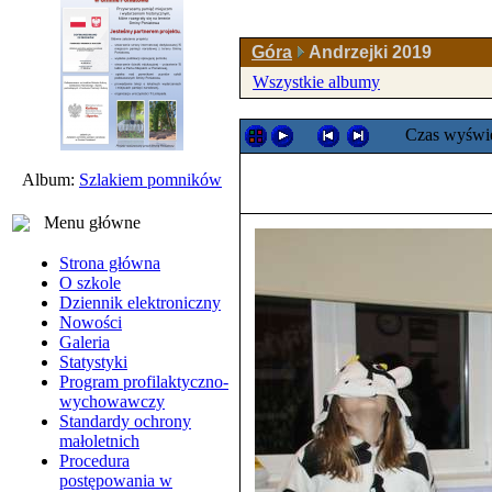
Góra
Andrzejki 2019
Wszystkie albumy
Czas wyświe
Album:
Szlakiem pomników
Menu główne
Strona główna
O szkole
Dziennik elektroniczny
Nowości
Galeria
Statystyki
Program profilaktyczno-
wychowawczy
Standardy ochrony
małoletnich
Procedura
postępowania w