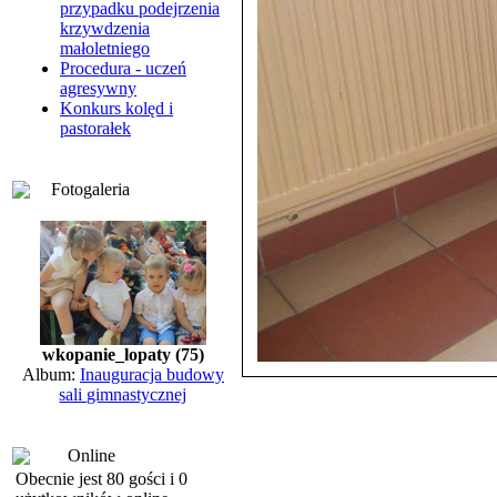
przypadku podejrzenia
krzywdzenia
małoletniego
Procedura - uczeń
agresywny
Konkurs kolęd i
pastorałek
Fotogaleria
wkopanie_lopaty (75)
Album:
Inauguracja budowy
sali gimnastycznej
Online
Obecnie jest 80 gości i 0