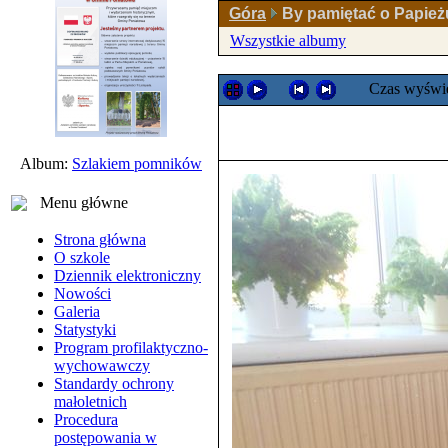
Góra
By pamiętać o Papieżu
Wszystkie albumy
Czas wyświe
Album:
Szlakiem pomników
Menu główne
Strona główna
O szkole
Dziennik elektroniczny
Nowości
Galeria
Statystyki
Program profilaktyczno-
wychowawczy
Standardy ochrony
małoletnich
Procedura
postępowania w