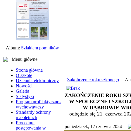
Album:
Szlakiem pomników
Menu główne
Strona główna
O szkole
Zakończenie roku szkonego
Aut
Dziennik elektroniczny
Nowości
Galeria
ZAKOŃCZENIE ROKU SZK
Statystyki
W SPOŁECZNEJ SZKO
Program profilaktyczno-
wychowawczy
W DĄBROWIE WR
Standardy ochrony
odbędzie się 21. czerwca 202
małoletnich
Procedura
poniedziałek, 17 czerwca 2024
postępowania w