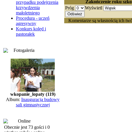
Zakończenie roku szk
przypadku podejrzenia
krzywdzenia
Próg
Wyświetl
małoletniego
Procedura - uczeń
Komentarze są własnością ich twó
agresywny
Konkurs kolęd i
pastorałek
Fotogaleria
wkopanie_lopaty (119)
Album:
Inauguracja budowy
sali gimnastycznej
Online
Obecnie jest 73 gości i 0