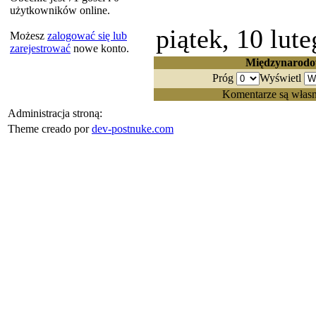
użytkowników online.
piątek, 10 lut
Możesz
zalogować się lub
zarejestrować
nowe konto.
Międzynarodow
Próg
Wyświetl
Komentarze są własn
Administracja stroną:
Theme creado por
dev-postnuke.com