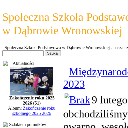
Społeczna Szkoła Podsta
w Dąbrowie Wronowskiej
Społeczna Szkoła Podstawowa w Dąbrowie Wronowskiej - nasza szkoł
Aktualności
Międzynarod
2023
9 luteg
Zakończenie roku 2025
2026 (51)
Album:
Zakończenie roku
obchodziliśmy
szkolnego 2025 2026
gwarno, wesoł
Szlakiem pomników