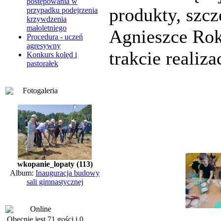
postępowania w
produkty, szc
przypadku podejrzenia
krzywdzenia
małoletniego
Agnieszce Rok
Procedura - uczeń
agresywny
trakcie realiza
Konkurs kolęd i
pastorałek
Fotogaleria
wkopanie_lopaty (113)
Album:
Inauguracja budowy
sali gimnastycznej
Online
Obecnie jest 71 gości i 0