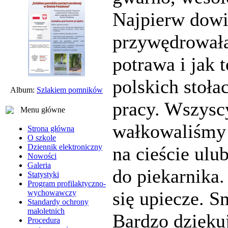
Najpierw dowi
przywędrowała
potrawa i jak t
polskich stoła
Album:
Szlakiem pomników
pracy. Wszysc
Menu główne
wałkowaliśmy 
Strona główna
O szkole
Dziennik elektroniczny
na cieście ulu
Nowości
Galeria
do piekarnika.
Statystyki
Program profilaktyczno-
się upiecze. 
wychowawczy
Standardy ochrony
małoletnich
Bardzo dzięku
Procedura