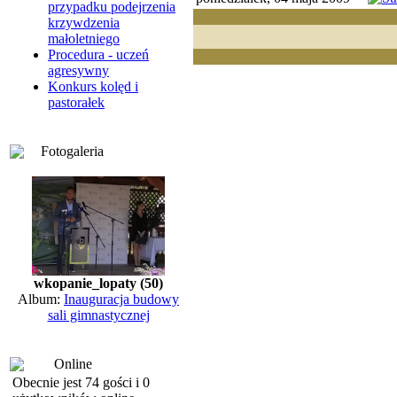
przypadku podejrzenia
krzywdzenia
małoletniego
Procedura - uczeń
agresywny
Konkurs kolęd i
pastorałek
Fotogaleria
wkopanie_lopaty (50)
Album:
Inauguracja budowy
sali gimnastycznej
Online
Obecnie jest 74 gości i 0