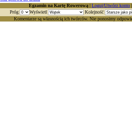
Egzamin na Kartę Rowerową
|
Loguj/Utwórz konto
Próg
Wyświetl
Kolejność
Komentarze są własnością ich twórców. Nie ponosimy odpowiedz