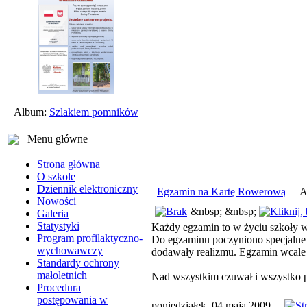
Album:
Szlakiem pomników
Menu główne
Strona główna
O szkole
Dziennik elektroniczny
Egzamin na Kartę Rowerową
A
Nowości
&nbsp; &nbsp;
Galeria
Statystyki
Każdy egzamin to w życiu szkoły w
Program profilaktyczno-
Do egzaminu poczyniono specjalne 
wychowawczy
dodawały realizmu. Egzamin wcale n
Standardy ochrony
małoletnich
Nad wszystkim czuwał i wszystko p
Procedura
postępowania w
poniedziałek, 04 maja 2009