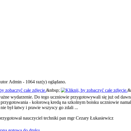
utor Admin - 1064 raz(y) oglądano.
&nbsp;
&
ażne wydarzenie. Do tego uczniowie przygotowywali się już od dawna,
przygotowania - kolorową kredą na szkolnym boisku uczniowie namal
ie był łatwy i prawie wszyscy go zdali ...
rzygotował nauczyciel techniki pan mgr Cezary Łukasiewicz