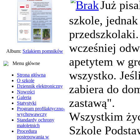
Już pis
szkole, jednak
przedszkolaki.
wcześniej odwr
Album:
Szlakiem pomników
apetytem w gr
Menu główne
wszystko. Jeśl
Strona główna
O szkole
zabiera do do
Dziennik elektroniczny
Nowości
Galeria
zastawą".
Statystyki
Program profilaktyczno-
Wszystkim ży
wychowawczy
Standardy ochrony
małoletnich
Szkole Podsta
Procedura
postępowania w