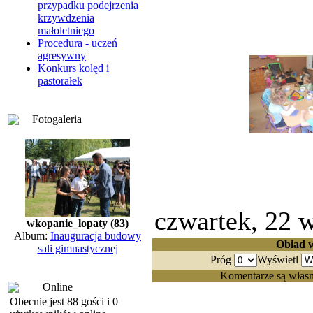
przypadku podejrzenia
krzywdzenia
małoletniego
Procedura - uczeń
agresywny
Konkurs kolęd i
pastorałek
Fotogaleria
czwartek, 22 
wkopanie_lopaty (83)
Album:
Inauguracja budowy
Obiad 
sali gimnastycznej
Próg
Wyświetl
Komentarze są własn
Online
Obecnie jest 88 gości i 0