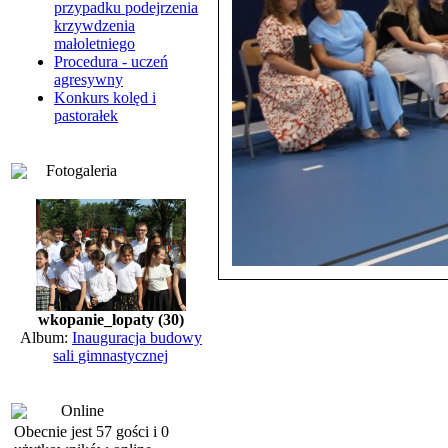
przypadku podejrzenia
krzywdzenia
małoletniego
Procedura - uczeń
agresywny
Konkurs kolęd i
pastorałek
Fotogaleria
wkopanie_lopaty (30)
Album:
Inauguracja budowy
sali gimnastycznej
Online
Obecnie jest 57 gości i 0