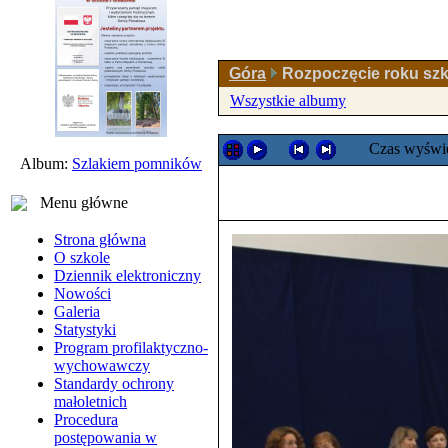
Góra
Rozpoczęcie roku szk
Wszystkie albumy
Czas wyświe
Album:
Szlakiem pomników
Menu główne
Strona główna
O szkole
Dziennik elektroniczny
Nowości
Galeria
Statystyki
Program profilaktyczno-
wychowawczy
Standardy ochrony
małoletnich
Procedura
postępowania w