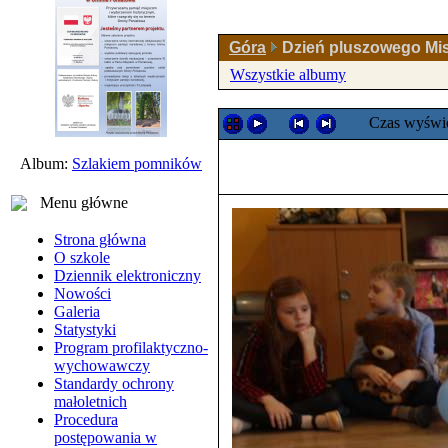
Góra
Dzień pluszowego Mis
Wszystkie albumy
Czas wyświe
Album:
Szlakiem pomników
Menu główne
Strona główna
O szkole
Dziennik elektroniczny
Nowości
Galeria
Statystyki
Program profilaktyczno-
wychowawczy
Standardy ochrony
małoletnich
Procedura
postępowania w