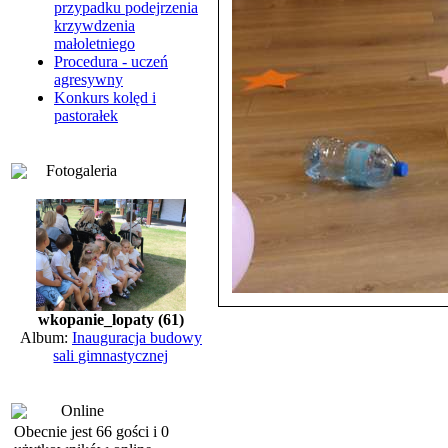
przypadku podejrzenia
krzywdzenia
małoletniego
Procedura - uczeń
agresywny
Konkurs kolęd i
pastorałek
Fotogaleria
wkopanie_lopaty (61)
Album:
Inauguracja budowy
sali gimnastycznej
Online
Obecnie jest 66 gości i 0