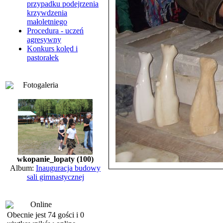
przypadku podejrzenia
krzywdzenia
małoletniego
Procedura - uczeń
agresywny
Konkurs kolęd i
pastorałek
Fotogaleria
wkopanie_lopaty (100)
Album:
Inauguracja budowy
sali gimnastycznej
Online
Obecnie jest 74 gości i 0