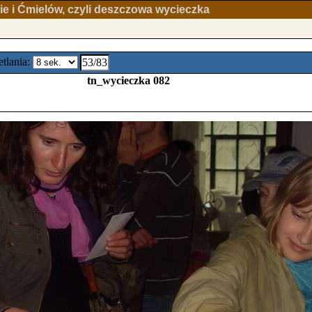
e i Ćmielów, czyli deszczowa wycieczka
tlania:
53/83
tn_wycieczka 082