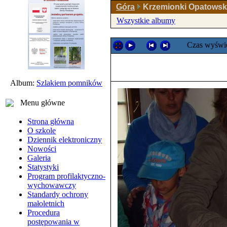
Góra
Krzemionki Opatowski
Wszystkie albumy
Czas wyświe
Album:
Szlakiem pomników
Menu główne
Strona główna
O szkole
Dziennik elektroniczny
Nowości
Galeria
Statystyki
Program profilaktyczno-
wychowawczy
Standardy ochrony
małoletnich
Procedura
postępowania w