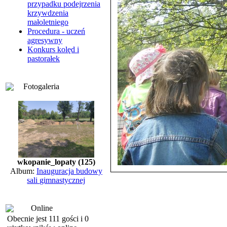
przypadku podejrzenia
krzywdzenia
małoletniego
Procedura - uczeń
agresywny
Konkurs kolęd i
pastorałek
Fotogaleria
wkopanie_lopaty (125)
Album:
Inauguracja budowy
sali gimnastycznej
Online
Obecnie jest 111 gości i 0