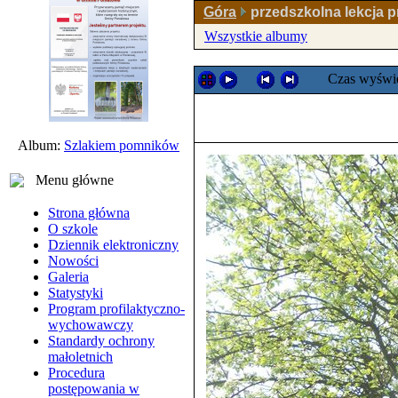
Góra
przedszkolna lekcja p
Wszystkie albumy
Czas wyświe
Album:
Szlakiem pomników
Menu główne
Strona główna
O szkole
Dziennik elektroniczny
Nowości
Galeria
Statystyki
Program profilaktyczno-
wychowawczy
Standardy ochrony
małoletnich
Procedura
postępowania w