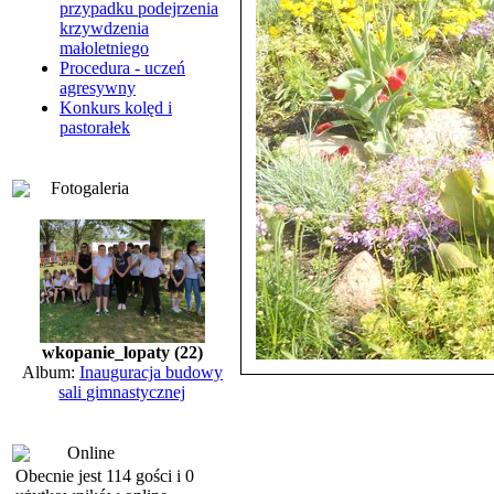
przypadku podejrzenia
krzywdzenia
małoletniego
Procedura - uczeń
agresywny
Konkurs kolęd i
pastorałek
Fotogaleria
wkopanie_lopaty (22)
Album:
Inauguracja budowy
sali gimnastycznej
Online
Obecnie jest 114 gości i 0