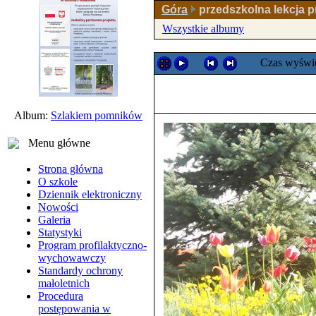
Góra
przedszkolna lekcja p
Wszystkie albumy
Czas wyświe
Album:
Szlakiem pomników
Menu główne
Strona główna
O szkole
Dziennik elektroniczny
Nowości
Galeria
Statystyki
Program profilaktyczno-
wychowawczy
Standardy ochrony
małoletnich
Procedura
postępowania w