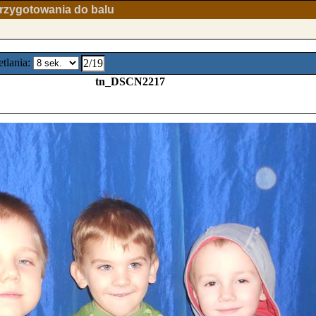
rzygotowania do balu
tlania:
2/19
tn_DSCN2217