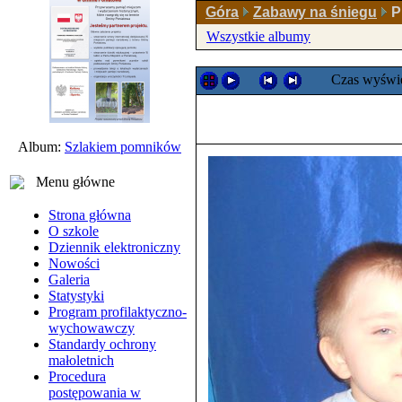
Góra
Zabawy na śniegu
P
Wszystkie albumy
Czas wyświe
Album:
Szlakiem pomników
Menu główne
Strona główna
O szkole
Dziennik elektroniczny
Nowości
Galeria
Statystyki
Program profilaktyczno-
wychowawczy
Standardy ochrony
małoletnich
Procedura
postępowania w