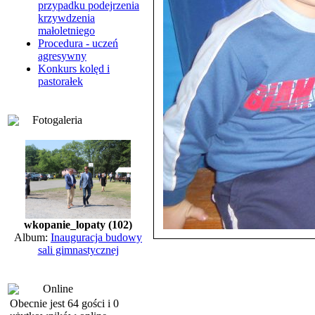
przypadku podejrzenia
krzywdzenia
małoletniego
Procedura - uczeń
agresywny
Konkurs kolęd i
pastorałek
Fotogaleria
wkopanie_lopaty (102)
Album:
Inauguracja budowy
sali gimnastycznej
Online
Obecnie jest 64 gości i 0